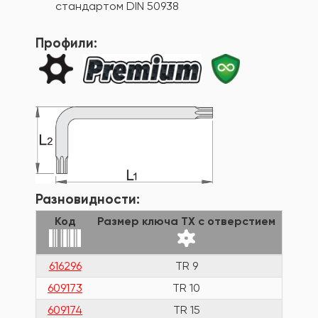
стандартом DIN 50938
Профили:
Разновидности:
Код
Размер ключа TX с отверстием
Дли
616296
TR 9
65
609173
TR 10
59
609174
TR 15
75.