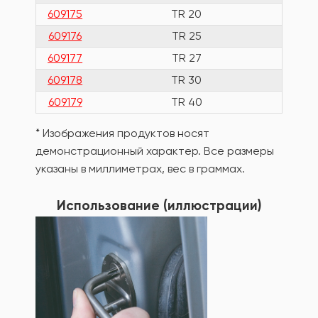
609175
TR 20
87
609176
TR 25
97.
609177
TR 27
105.
609178
TR 30
111
609179
TR 40
119
* Изображения продуктов носят
демонстрационный характер. Все размеры
указаны в миллиметрах, вес в граммах.
Использование (иллюстрации)