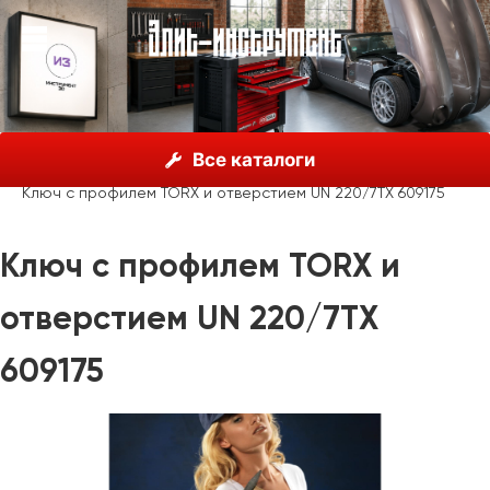
О нас
Каталог
Unior, Словения
Ключи гаечные
Все каталоги
Ключи шестигранные
Ключ с профилем TORX и отверстием UN 220/7TX 609175
Ключ с профилем TORX и
отверстием UN 220/7TX
609175