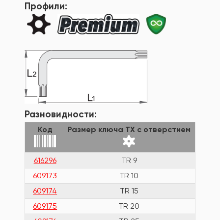
Профили:
Разновидности:
Код
Размер ключа TX с отверстием
Дли
616296
TR 9
65
609173
TR 10
59
609174
TR 15
75.
609175
TR 20
87