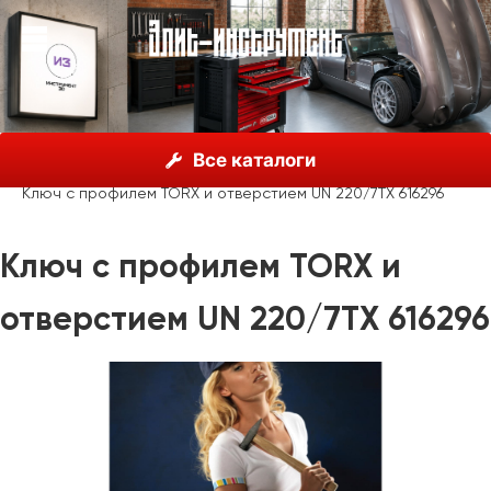
О нас
Каталог
Unior, Словения
Ключи гаечные
Все каталоги
Ключи шестигранные
Ключ с профилем TORX и отверстием UN 220/7TX 616296
Ключ с профилем TORX и
отверстием UN 220/7TX 616296