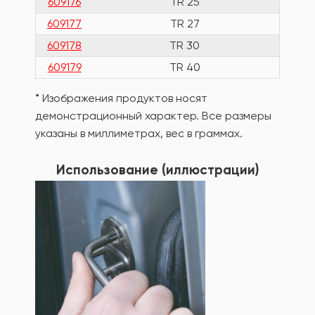
609176
TR 25
97.
609177
TR 27
105.
609178
TR 30
111
609179
TR 40
119
* Изображения продуктов носят
демонстрационный характер. Все размеры
указаны в миллиметрах, вес в граммах.
Использование (иллюстрации)