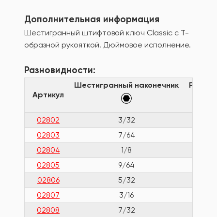
Дополнительная информация
Шестигранный штифтовой ключ Classic с Т-
образной рукояткой. Дюймовое исполнение.
Разновидности:
Шестигранный наконечник
Рабоча
Артикул
02802
3/32
02803
7/64
02804
1/8
02805
9/64
02806
5/32
02807
3/16
02808
7/32