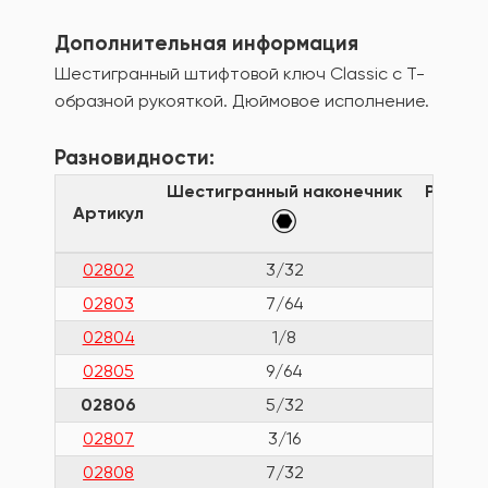
Дополнительная информация
Шестигранный штифтовой ключ Classic с Т-
образной рукояткой. Дюймовое исполнение.
Разновидности:
Шестигранный наконечник
Рабоча
Артикул
02802
3/32
02803
7/64
02804
1/8
02805
9/64
02806
5/32
02807
3/16
02808
7/32