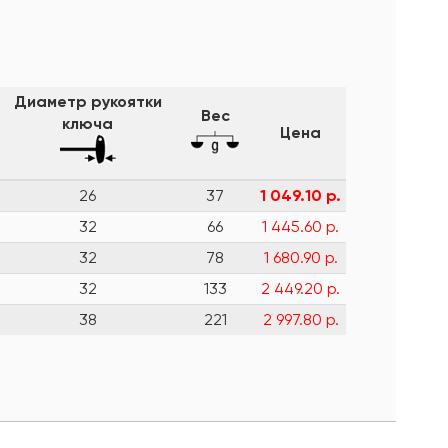
Диаметр рукоятки
Вес
ключа
Цена
26
37
1 049.10 р.
32
66
1 445.60 р.
32
78
1 680.90 р.
32
133
2 449.20 р.
38
221
2 997.80 р.