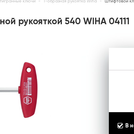
тигранные ключи
Т-образная рукоятка Wiha
Штифтовой клю
ной рукояткой 540 WIHA 04111
В 