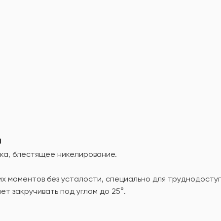
а
ка, блестящее никелирование.
х моментов без усталости, специально для труднодоступ
т закручивать под углом до 25°.