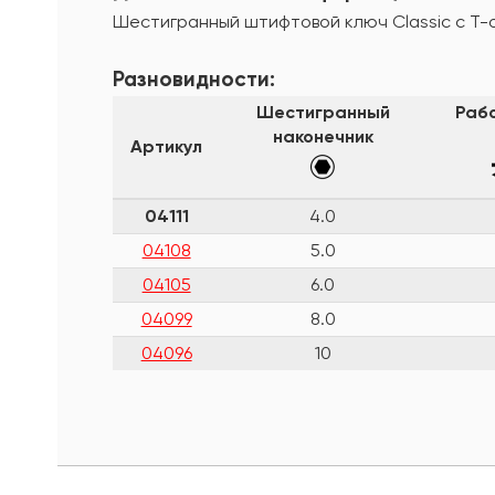
Шестигранный штифтовой ключ Classic с Т-о
Разновидности:
Шестигранный
Раб
наконечник
Артикул
04111
4.0
04108
5.0
04105
6.0
04099
8.0
04096
10