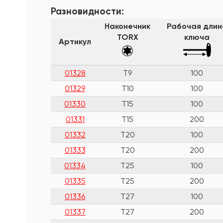
Разновидности:
Наконечник
Рабочая длин
TORX
ключа
Артикул
01328
T9
100
01329
T10
100
01330
T15
100
01331
T15
200
01332
T20
100
01333
T20
200
01334
T25
100
01335
T25
200
01336
T27
100
01337
T27
200