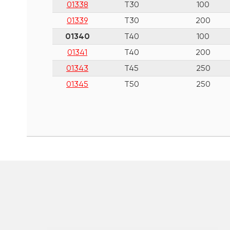
01338
T30
100
01339
T30
200
01340
T40
100
01341
T40
200
01343
T45
250
01345
Т50
250
шт