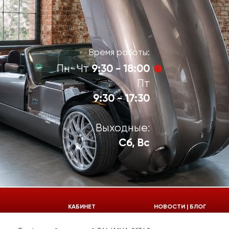
Время работы:
9:30 - 18:00
Пн-Чт
Пт
9:30 - 17:30
Выходные:
Сб, Вс
924-55-30
КАБИНЕТ
НОВОСТИ | БЛОГ
924-55-33