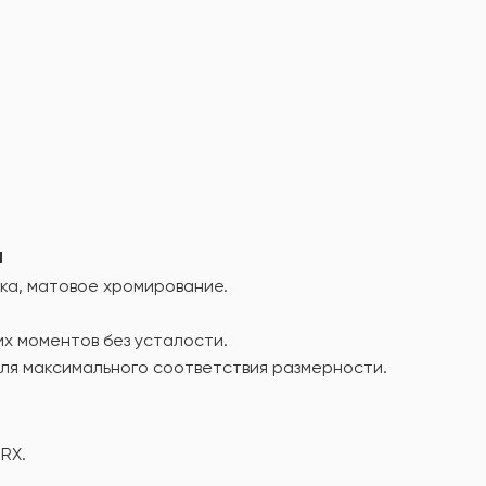
а
ка, матовое хромирование.
х моментов без усталости.
ля максимального соответствия размерности.
RX.