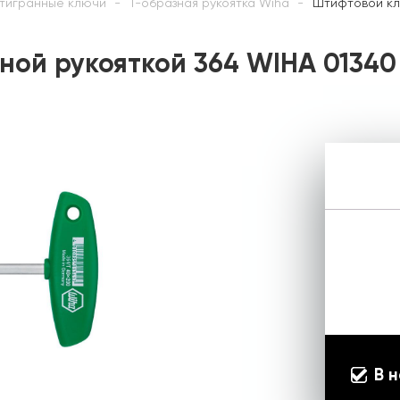
тигранные ключи
Т-образная рукоятка Wiha
Штифтовой кл
ной рукояткой 364 WIHA 01340
В 