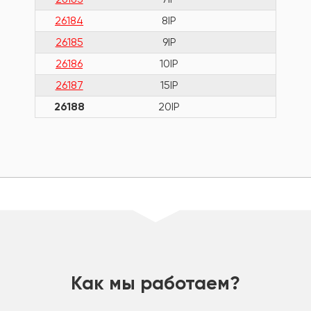
26184
8IP
4
26185
9IP
4
26186
10IP
4
26187
15IP
4
26188
20IP
4
шт
Как мы работаем?