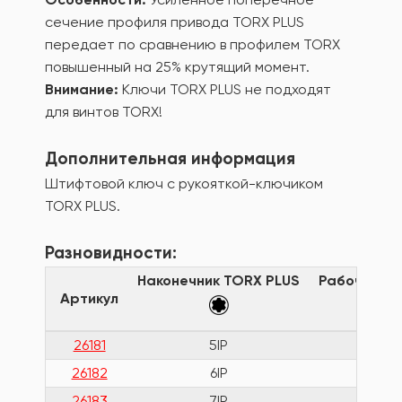
сечение профиля привода ТОRХ PLUS
передает по сравнению в профилем TORX
повышенный на 25% крутящий момент.
Внимание:
Ключи TORX PLUS не подходят
для винтов TORX!
Дополнительная информация
Штифтовой ключ с рукояткой-ключиком
TORX PLUS.
Разновидности:
Наконечник TORX PLUS
Рабочая д
Артикул
26181
5IP
3
26182
6IP
3
26183
7IP
3