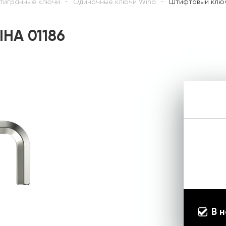
тигранные ключи
Одиночные ключи Wiha
Штифтовый ключ 
IHA 01186
В 