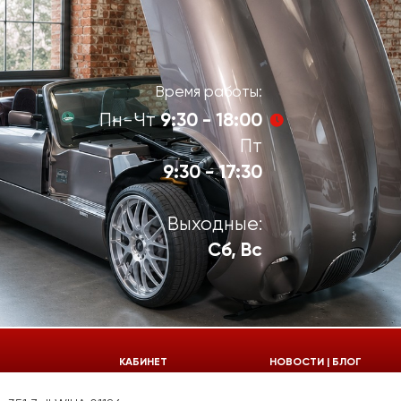
Время работы:
9:30 - 18:00
Пн-Чт
Пт
9:30 - 17:30
Выходные:
Сб, Вс
924-55-30
КАБИНЕТ
НОВОСТИ | БЛОГ
924-55-33