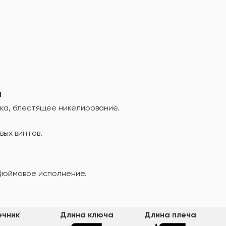
а
ка, блестящее никелирование.
ых винтов.
Дюймовое исполнение.
ечник
Длина ключа
Длина плеча