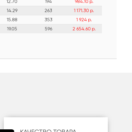
12.70
194
984.10 р.
14.29
263
1 171.30 р.
15.88
353
1 924 р.
19.05
596
2 654.60 р.