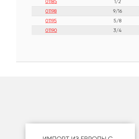
01185
1/2
01198
9/16
01195
5/8
01190
3/4
шт