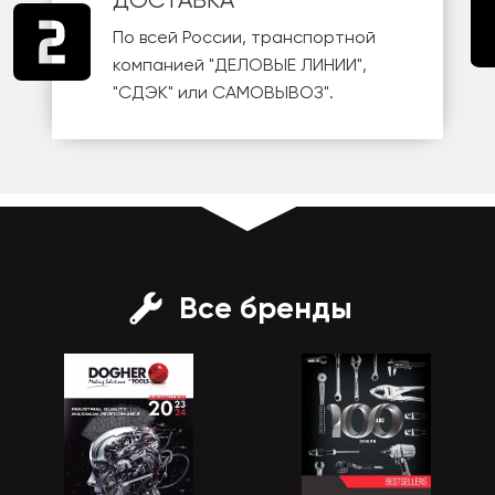
ДОСТАВКА
По всей России, транспортной
компанией
"ДЕЛОВЫЕ ЛИНИИ"
,
"СДЭК"
или
САМОВЫВОЗ
".
Все бренды