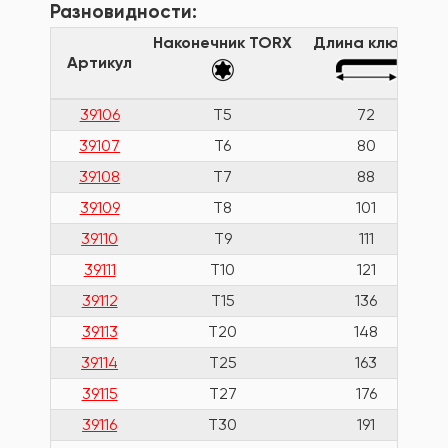
Разновидности:
Наконечник TORX
Длина ключа
Артикул
39106
T5
72
39107
T6
80
39108
T7
88
39109
T8
101
39110
T9
111
39111
T10
121
39112
T15
136
39113
T20
148
39114
T25
163
39115
T27
176
39116
T30
191