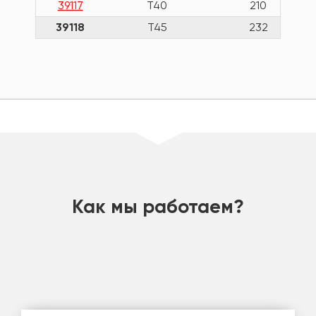
39117
T40
210
39118
T45
232
шт
Как мы работаем?