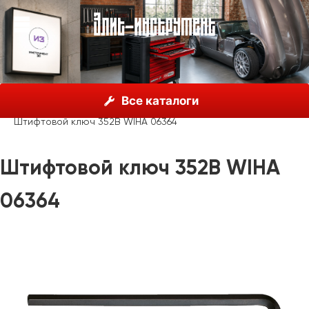
О нас
Каталог
Инструмент Wiha, Германия
Все каталоги
Шестигранные ключи
Одиночные ключи Wiha
Штифтовой ключ 352B WIHA 06364
Штифтовой ключ 352B WIHA
06364