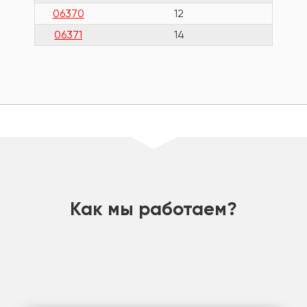
06370
12
25
06371
14
29
шт
Как мы работаем?