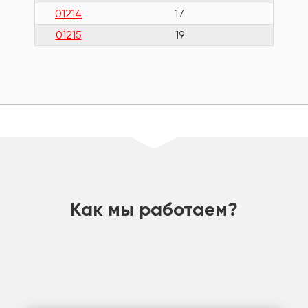
01214
17
33
01215
19
37
шт
Как мы работаем?