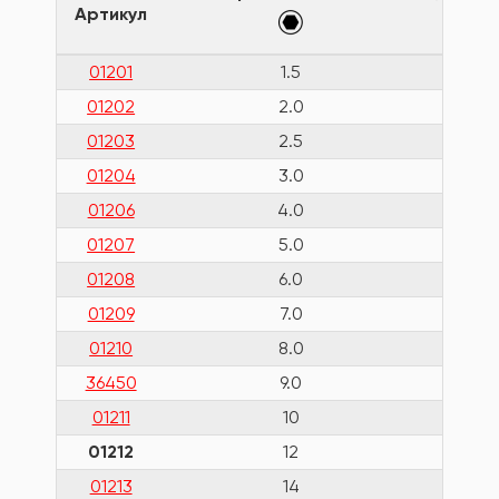
Артикул
01201
1.5
9
01202
2.0
10
01203
2.5
11
01204
3.0
12
01206
4.0
14
01207
5.0
16
01208
6.0
18
01209
7.0
19
01210
8.0
20
36450
9.0
21
01211
10
23
01212
12
25
01213
14
29