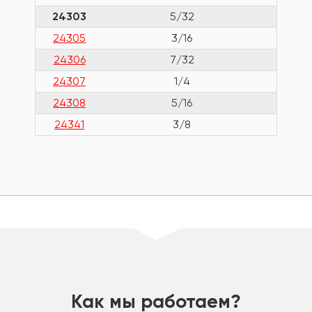
24303
5/32
14
24305
3/16
16
24306
7/32
17
24307
1/4
19
24308
5/16
21
24341
3/8
23
шт
Как мы работаем?