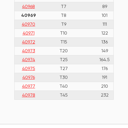
40968
T7
89
40969
T8
101
40970
T9
111
40971
T10
122
40972
T15
136
40973
T20
149
40974
T25
164.5
40975
T27
176
40976
T30
191
40977
T40
210
40978
T45
232