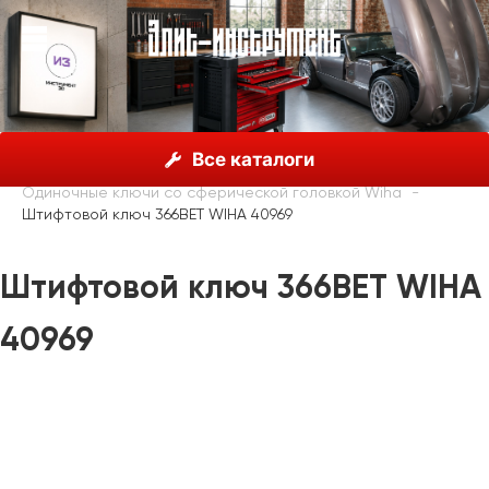
О нас
Каталог
Инструмент Wiha, Германия
Все каталоги
Шестигранные ключи
Одиночные ключи со сферической головкой Wiha
Штифтовой ключ 366BET WIHA 40969
Штифтовой ключ 366BET WIHA
40969