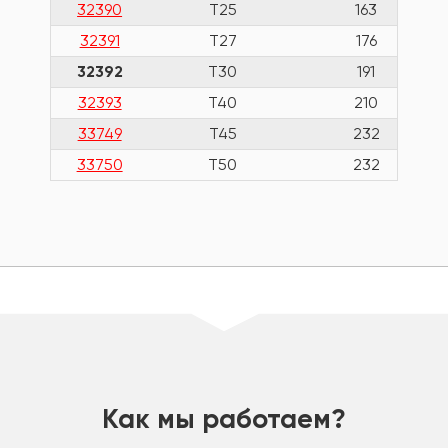
32390
T25
163
32391
T27
176
32392
T30
191
32393
T40
210
33749
T45
232
33750
Т50
232
шт
Как мы работаем?