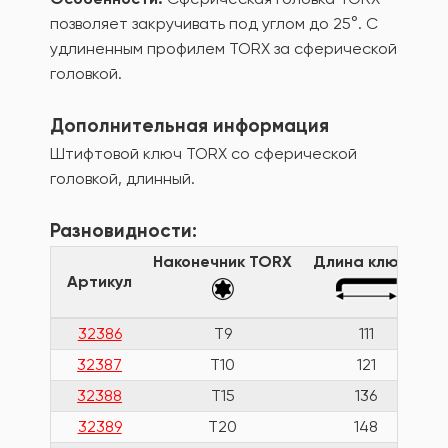
позволяет закручивать под углом до 25°. С
удлиненным профилем TORX за сферической
головкой.
Дополнительная информация
Штифтовой ключ TORX со сферической
головкой, длинный.
Разновидности:
Наконечник TORX
Длина ключа
Артикул
32386
T9
111
32387
T10
121
32388
T15
136
32389
T20
148