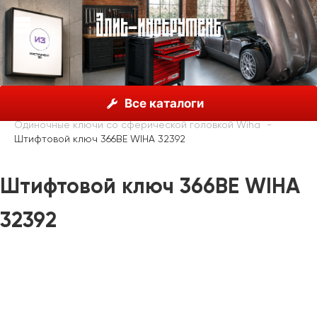
О нас
Каталог
Инструмент Wiha, Германия
Все каталоги
Шестигранные ключи
Одиночные ключи со сферической головкой Wiha
Штифтовой ключ 366BE WIHA 32392
Штифтовой ключ 366BE WIHA
32392