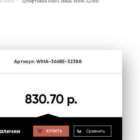
й Wiha
Штифтовой ключ 366BE WIHA 32388
Артикул:
WIHA-366BE-32388
830.70 р.
наличии
Сравнить
КУПИТЬ