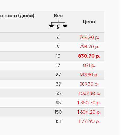
о жала (дюйм)
Вес
Цена
6
744.90 р.
9
798.20 р.
13
830.70 р.
17
871 р.
27
913.90 р.
39
989.30 р.
55
1 067.30 р.
95
1 350.70 р.
150
1 604.20 р.
151
1 771.90 р.