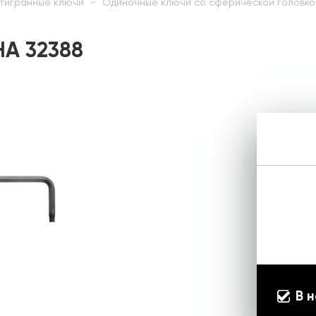
тигранные ключи
Одиночные ключи со сферической головко
HA 32388
В 