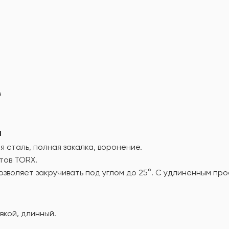
4
а
сталь, полная закалка, воронение.
тов TORX.
зволяет закручивать под углом до 25°. С удлиненным пр
кой, длинный.