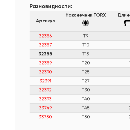
Разновидности:
Наконечник TORX
Длин
Артикул
32386
T9
32387
T10
32388
T15
32389
T20
32390
T25
32391
T27
32392
T30
32393
T40
33749
T45
33750
Т50