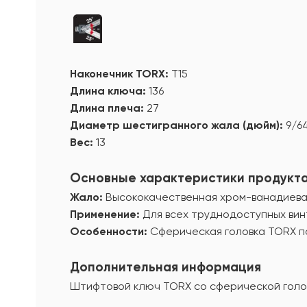
Наконечник TORX:
T15
Длина ключа:
136
Длина плеча:
27
Диаметр шестигранного жала (дюйм):
9/6
Вес:
13
Основные характеристики продукт
Жало:
Высококачественная хром-ванадиевая 
Применение:
Для всех труднодоступных вин
Особенности:
Сферическая головка TORX по
Дополнительная информация
Штифтовой ключ TORX со сферической голов