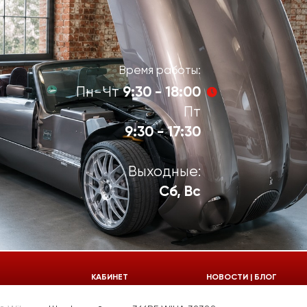
Время работы:
9:30 - 18:00
Пн-Чт
Пт
9:30 - 17:30
Выходные:
Сб, Вс
924-55-30
КАБИНЕТ
НОВОСТИ | БЛОГ
924-55-33