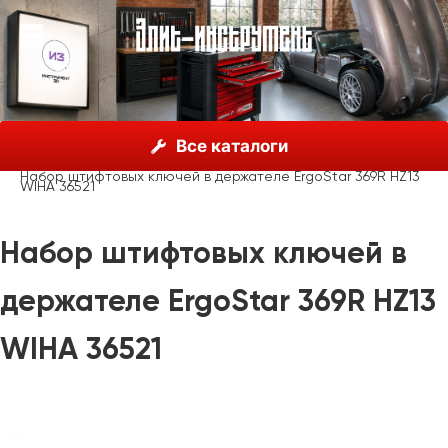
О нас
Каталог
Инструмент Wiha, Германия
Все каталоги
Шестигранные ключи
Держатели Wiha ErgoStar
Набор штифтовых ключей в держателе ErgoStar 369R HZ13
WIHA 36521
Набор штифтовых ключей в
держателе ErgoStar 369R HZ13
WIHA 36521