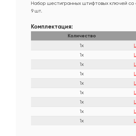
Набор шестигранных штифтовых ключей со сф
9 шт.
Комплектация:
Количество
1x
1x
1x
1x
1x
1x
1x
1x
1x