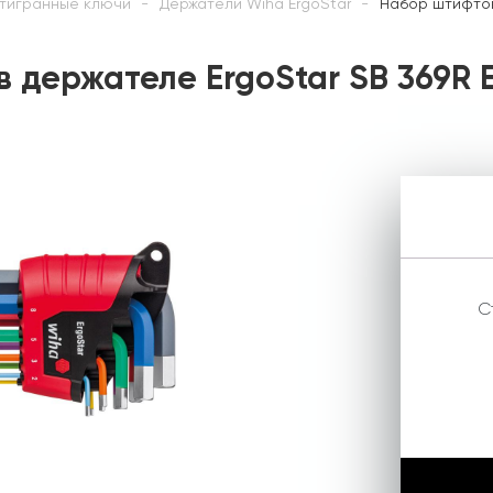
тигранные ключи
Держатели Wiha ErgoStar
Набор штифтов
 держателе ErgoStar SB 369R 
С