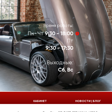
Время работы:
9:30 - 18:00
Пн-Чт
Пт
9:30 - 17:30
Выходные:
Сб, Вс
924-55-30
КАБИНЕТ
НОВОСТИ | БЛОГ
924-55-33