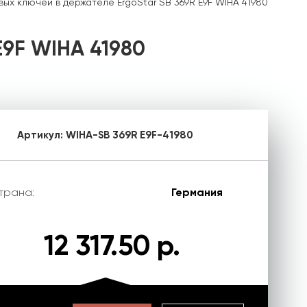
ых ключей в держателе ErgoStar SB 369R E9F WIHA 41980
E9F WIHA 41980
Артикул:
WIHA-SB 369R E9F-41980
трана:
Германия
12 317.50 р.