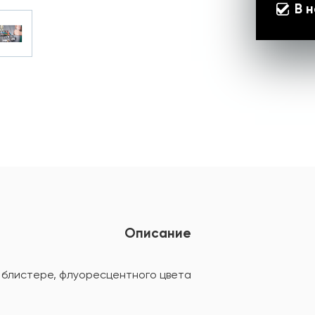
В 
Описание
в блистере, флуоресцентного цвета