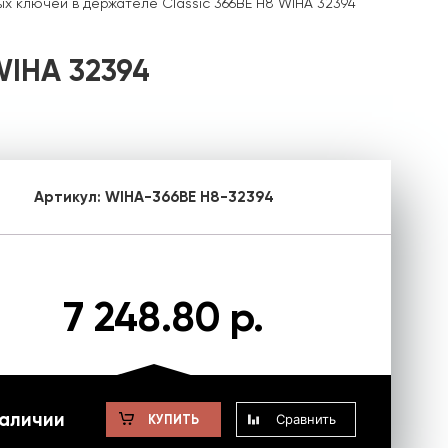
х ключей в держателе Classic 366BE H8 WIHA 32394
WIHA 32394
Артикул:
WIHA-366BE H8-32394
7 248.80 р.
наличии
Сравнить
КУПИТЬ