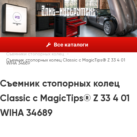
О нас
Каталог
Инструмент Wiha, Германия
Все каталоги
Шарнирно-губцевый инструмент
Съемники стопорных колец
Съемник стопорных колец Classic с MagicTips® Z 33 4 01
WIHA 34689
Съемник стопорных колец
Classic с MagicTips® Z 33 4 01
WIHA 34689