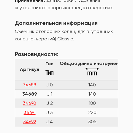
Применение:
Для вставки / удаления
внутренних стопорных колец в отверстиях.
Дополнительная информация
Съемник стопорных колец, для внутренних
колец (отверстий) Classic.
Разновидности:
Общая длина инструмента
Тип
Артикул
34688
J 0
140
34689
J 1
140
34690
J 2
180
34691
J 3
220
34692
J 4
305