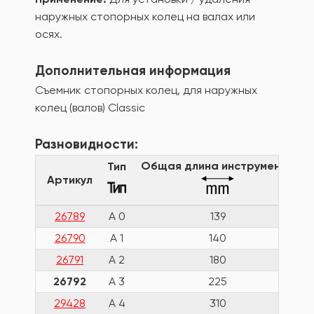
наружных стопорных колец на валах или
осях.
Дополнительная информация
Съемник стопорных колец, для наружных
колец (валов) Classic
Разновидности:
Общая длина инструмента
Тип
Артикул
26789
А 0
139
26790
А 1
140
26791
А 2
180
26792
А 3
225
29428
А 4
310