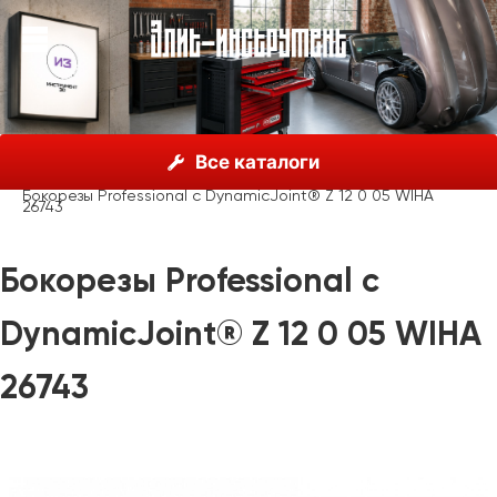
О нас
Каталог
Инструмент Wiha, Германия
Все каталоги
Шарнирно-губцевый инструмент
Бокорезы
Бокорезы Professional с DynamicJoint® Z 12 0 05 WIHA
26743
Бокорезы Professional с
DynamicJoint® Z 12 0 05 WIHA
26743