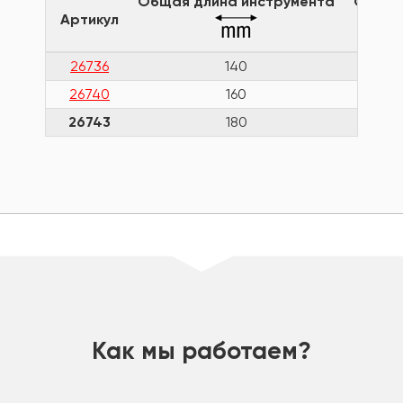
Общая длина инструмента
Общая
Артикул
26736
140
26740
160
26743
180
шт
Как мы работаем?