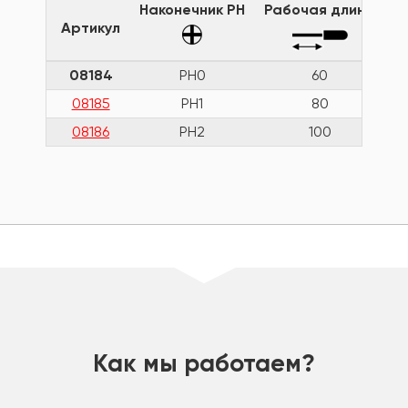
Наконечник PH
Рабочая длина
Д
Артикул
08184
PH0
60
08185
PH1
80
08186
PH2
100
шт
Как мы работаем?