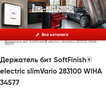
О нас
Каталог
Инструмент Wiha, Германия
Все каталоги
Отвертки
Wiha SoftFinish® electric slimVario®
Держатель бит SoftFinish® electric slimVario 283100 WIHA
34577
Держатель бит SoftFinish®
electric slimVario 283100 WIHA
34577