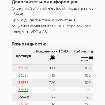
Дополнительная информация
Отвертка SoftFinish electric slimFix для винтов
TORX®.
Прошедшая поштучные испытания
защитная изоляция для 1000 В переменного
тока, знак VDE и GS.
Разновидности:
Наконечник TORX
Рабочая длина
Артикул
36536
T10
100
36537
T15
100
36538
T20
100
36539
T25
125
36540
T27
125
36541
T30
125