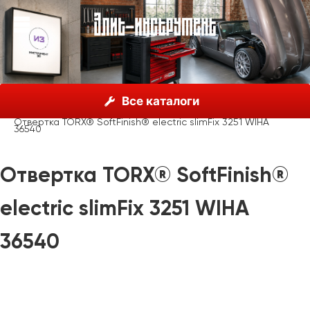
О нас
Каталог
Инструмент Wiha, Германия
Все каталоги
Отвертки
Wiha SoftFinish® electric slimFix
Отвертка TORX® SoftFinish® electric slimFix 3251 WIHA
36540
Отвертка TORX® SoftFinish®
electric slimFix 3251 WIHA
36540