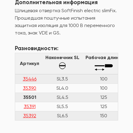
Дополнительная информация
Шлицевая отвертка SoftFinish electric slimFix.
Прошедшая поштучные испытания
защитная изоляция для 1000 В переменного
тока, знак VDE и GS.
Разновидности:
Наконечник SL
Рабочая длина
Т
Артикул
35446
SL3.5
100
35390
SL4.0
100
35501
SL4.5
125
35391
SL5.5
125
35392
SL6.5
150