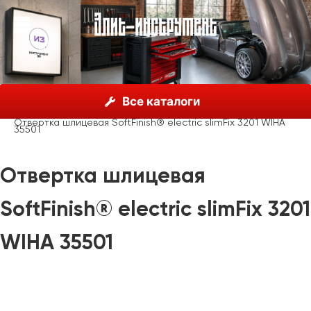
О нас
Каталог
Инструмент Wiha, Германия
Все каталоги
Отвертки
Wiha SoftFinish® electric slimFix
Отвертка шлицевая SoftFinish® electric slimFix 3201 WIHA
35501
Отвертка шлицевая
SoftFinish® electric slimFix 3201
WIHA 35501