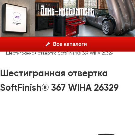
О нас
Каталог
Инструмент Wiha, Германия
Все каталоги
Отвертки
Wiha SoftFinish®
Шестигранная отвертка SoftFinish® 367 WIHA 26329
Шестигранная отвертка
SoftFinish® 367 WIHA 26329