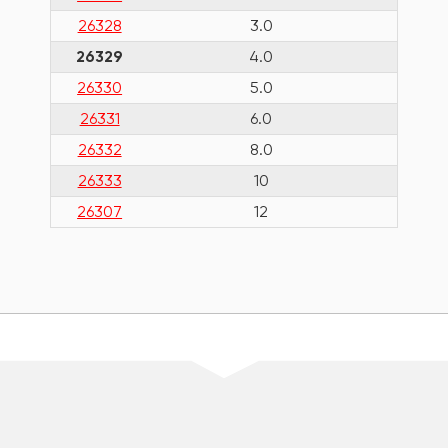
26328
3.0
1
26329
4.0
1
26330
5.0
1
26331
6.0
1
26332
8.0
1
26333
10
1
26307
12
1
шт