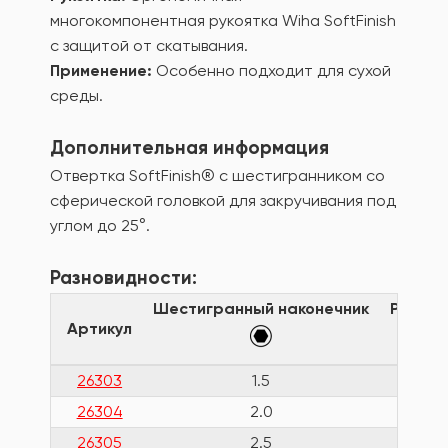
многокомпонентная рукоятка Wiha SoftFinish
с защитой от скатывания.
Применение:
Особенно подходит для сухой
среды.
Дополнительная информация
Отвертка SoftFinish® с шестигранником со
сферической головкой для закручивания под
углом до 25°.
Разновидности:
Шестигранный наконечник
Рабоча
Артикул
26303
1.5
26304
2.0
1
26305
2.5
1