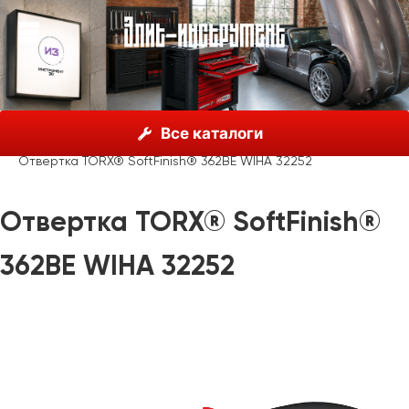
О нас
Каталог
Инструмент Wiha, Германия
Все каталоги
Отвертки
Wiha SoftFinish®
Отвертка TORX® SoftFinish® 362BE WIHA 32252
Отвертка TORX® SoftFinish®
362BE WIHA 32252