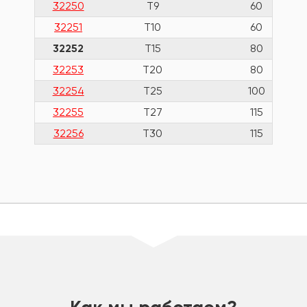
32250
T9
60
32251
T10
60
32252
T15
80
32253
T20
80
32254
T25
100
32255
T27
115
32256
T30
115
шт