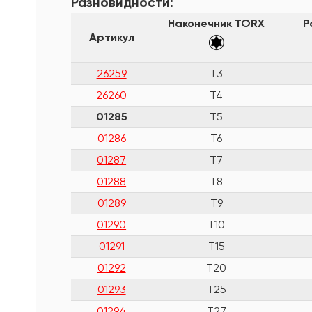
Разновидности:
Наконечник TORX
Р
Артикул
26259
T3
26260
T4
01285
T5
01286
T6
01287
T7
01288
T8
01289
T9
01290
T10
01291
T15
01292
T20
01293
T25
01294
T27