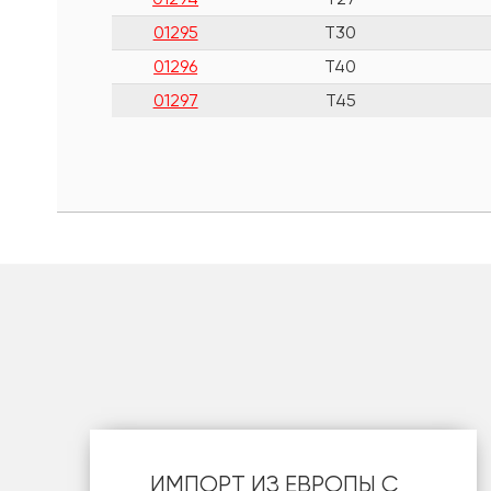
01295
T30
01296
T40
01297
T45
шт
ИМПОРТ ИЗ ЕВРОПЫ С