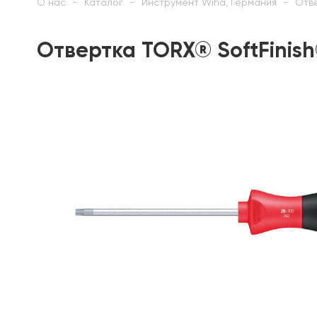
О нас
Каталог
Инструмент Wiha, Германия
Отв
Отвертка TORX® SoftFinish