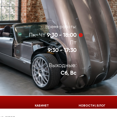
Время работы:
9:30 - 18:00
Пн-Чт
Пт
9:30 - 17:30
Выходные:
Сб, Вс
924-55-30
КАБИНЕТ
НОВОСТИ | БЛОГ
924-55-33