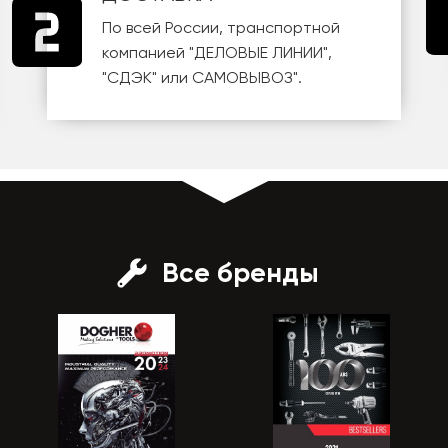
По всей России, транспортной
компанией
"ДЕЛОВЫЕ ЛИНИИ"
,
"СДЭК"
или
САМОВЫВОЗ
".
Все бренды