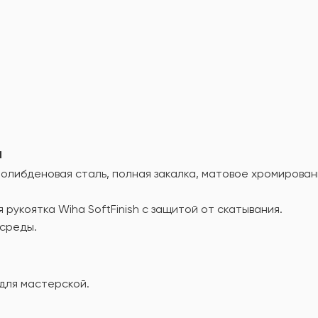
а
либденовая сталь, полная закалка, матовое хромирован
укоятка Wiha SoftFinish с защитой от скатывания.
среды.
 для мастерской.