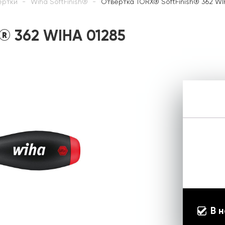
ертки
Wiha SoftFinish®
Отвертка TORX® SoftFinish® 362 WI
® 362 WIHA 01285
В 