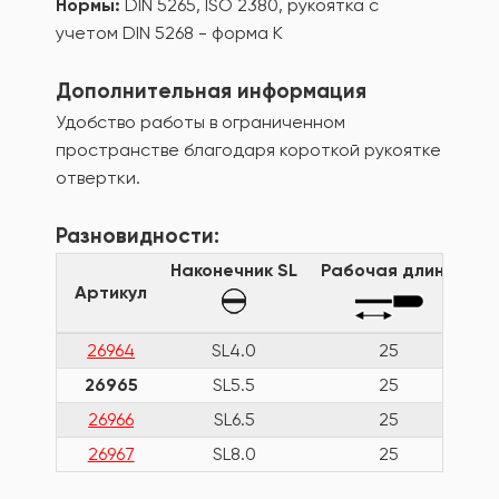
Нормы:
DIN 5265, ISO 2380, рукоятка с
учетом DIN 5268 - форма K
Дополнительная информация
Удобство работы в ограниченном
пространстве благодаря короткой рукоятке
отвертки.
Разновидности:
Наконечник SL
Рабочая длина
Т
Артикул
26964
SL4.0
25
26965
SL5.5
25
26966
SL6.5
25
26967
SL8.0
25