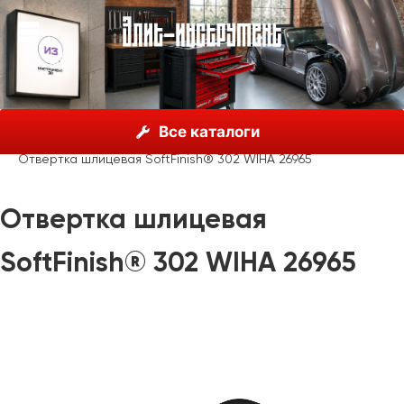
О нас
Каталог
Инструмент Wiha, Германия
Все каталоги
Отвертки
Wiha SoftFinish®
Отвертка шлицевая SoftFinish® 302 WIHA 26965
Отвертка шлицевая
SoftFinish® 302 WIHA 26965