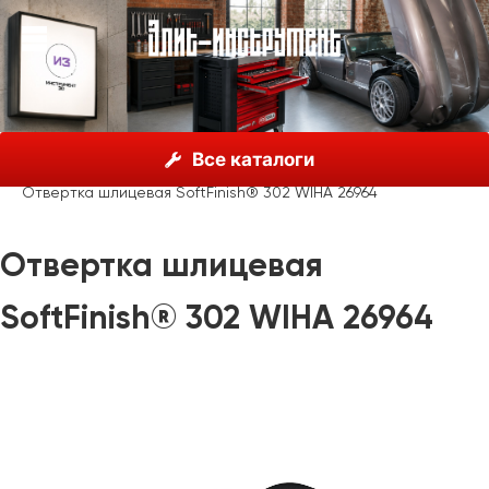
О нас
Каталог
Инструмент Wiha, Германия
Все каталоги
Отвертки
Wiha SoftFinish®
Отвертка шлицевая SoftFinish® 302 WIHA 26964
Отвертка шлицевая
SoftFinish® 302 WIHA 26964