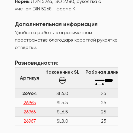
Нормы:
DIN 5265, ISO 2380, рукоятка с
учетом DIN 5268 - форма K
Дополнительная информация
Удобство работы в ограниченном
пространстве благодаря короткой рукоятке
отвертки.
Разновидности:
Наконечник SL
Рабочая длина
Т
Артикул
26964
SL4.0
25
26965
SL5.5
25
26966
SL6.5
25
26967
SL8.0
25