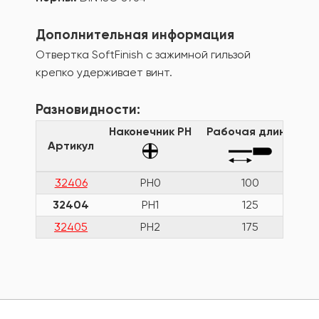
Дополнительная информация
Отвертка SoftFinish с зажимной гильзой
крепко удерживает винт.
Разновидности:
Наконечник PH
Рабочая длина
О
Артикул
32406
PH0
100
32404
PH1
125
32405
PH2
175