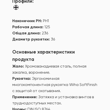
Профили:
Наконечник PH:
PH1
Рабочая длина:
125
Общая длина:
236
Диаметр рукоятки:
36
Основные характеристики
продукта
Жало:
Хромованадиевая сталь, полная
закалка, воронение.
Рукоятка:
Эргономичная
многокомпонентная рукоятка Wiha SoftFinish
с защитой от скатывания.
Применение:
Затяжка и установка винтов в
труднодоступных местах.
Нормы:
DIN ISO 8764