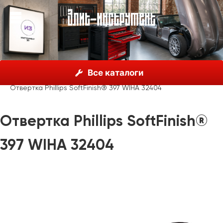
О нас
Каталог
Инструмент Wiha, Германия
Все каталоги
Отвертки
Wiha SoftFinish®
Отвертка Phillips SoftFinish® 397 WIHA 32404
Отвертка Phillips SoftFinish®
397 WIHA 32404