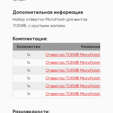
Дополнительная информация
Набор отверток MicroFinish для винтов
TORX®, с круглыми жалами.
Комплектация:
Количество
Название
1x
Отвертка TORX® MicroFinish® 5527
1x
Отвертка TORX® MicroFinish® 5527
1x
Отвертка TORX® MicroFinish® 5527
1x
Отвертка TORX® MicroFinish® 5527
1x
Отвертка TORX® MicroFinish® 5527
1x
Отвертка TORX® MicroFinish® 5527
Разновидности: