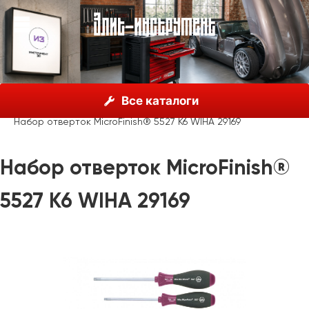
О нас
Каталог
Инструмент Wiha, Германия
Все каталоги
Отвертки
Wiha MicroFinish®
Набор отверток MicroFinish® 5527 K6 WIHA 29169
Набор отверток MicroFinish®
5527 K6 WIHA 29169