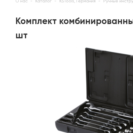
О нас
Каталог
KSTools, Германия
Ручные инстр
Комплект комбинированны
шт