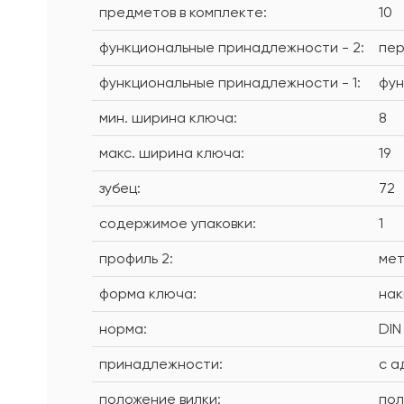
предметов в комплекте:
10
функциональные принадлежности - 2:
пе
функциональные принадлежности - 1:
фун
мин. ширина ключа:
8
макс. ширина ключа:
19
зубец:
72
содержимое упаковки:
1
профиль 2:
мет
форма ключа:
нак
норма:
DIN 
принадлежности:
с а
положение вилки:
пол