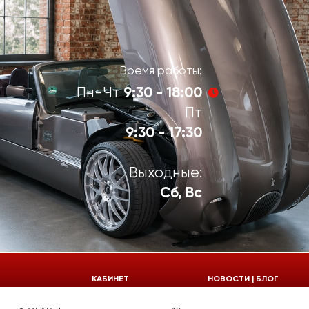
Время работы:
9:30 - 18:00
Пн-Чт
Пт
9:30 - 17:30
Выходные:
Сб, Вс
924-55-30
КАБИНЕТ
НОВОСТИ | БЛОГ
924-55-33