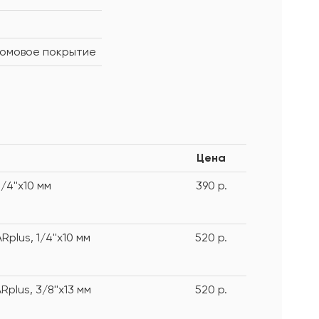
ромовое покрытие
Цена
/4''х10 мм
390 р.
lus, 1/4''х10 мм
520 р.
lus, 3/8''х13 мм
520 р.