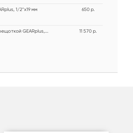
lus, 1/2''х19 мм
650 р.
ещоткой GEARplus,...
11 570 р.