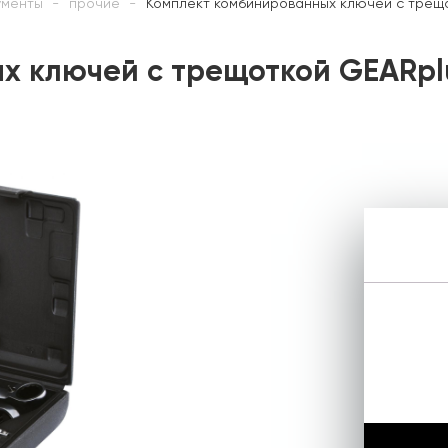
ументы
прочие
Комплект комбинированных ключей с трещо
х ключей с трещоткой GEARpl