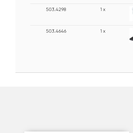
503.4298
1 x
503.4646
1 x
шт