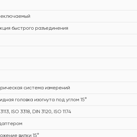
реключаемый
кция быстрого разъединения
рическая система измерений
идная головка изогнута под углом 15°
3113, ISO 3318, DIN 3120, ISO 1174
даптером
ожение вилки 15°