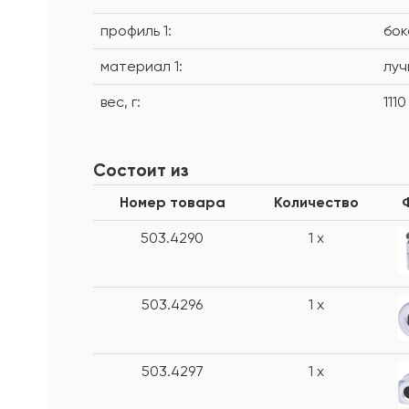
профиль 1:
бок
материал 1:
луч
вес, г:
1110
Состоит из
Номер товара
Количество
503.4290
1 x
503.4296
1 x
503.4297
1 x