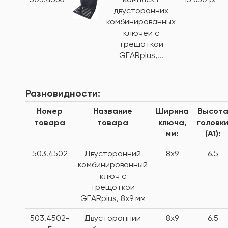
двусторонних
комбинированных
ключей с
трещоткой
GEARplus,...
Разновидности:
Номер
Название
Ширина
Высот
товара
товара
ключа,
головк
мм:
(А1):
503.4502
Двусторонний
8x9
6.5
комбинированный
ключ с
трещоткой
GEARplus, 8x9 мм
503.4502-
Двусторонний
8x9
6.5