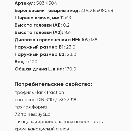
Артикул:
503.4504
Европейский товарный код:
4042146080481
Ширина ключа, мм:
12x13
Высота головки (А1):
8.2
Высота головки (А2):
8.6
Диапазон применения в NM:
109/138
Наружный размер В1:
23.0
Наружный размер В2:
23.0
Вес, г:
100
Общая длина L, в мм:
170.0
Потребительские свойства:
профиль FlankTraction
согласно DIN 3110 / ISO 3318
прямая форма
72 точных зубца
глянцевая хромированная поверхность
хром-ванадиевый сплав