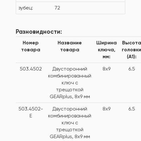
зубец:
72
Разновидности:
Номер
Название
Ширина
Высот
товара
товара
ключа,
головк
мм:
(А1):
503.4502
Двусторонний
8x9
6.5
комбинированный
ключ с
трещоткой
GEARplus, 8x9 мм
503.4502-
Двусторонний
8x9
6.5
E
комбинированный
ключ с
трещоткой
GEARplus, 8x9 мм