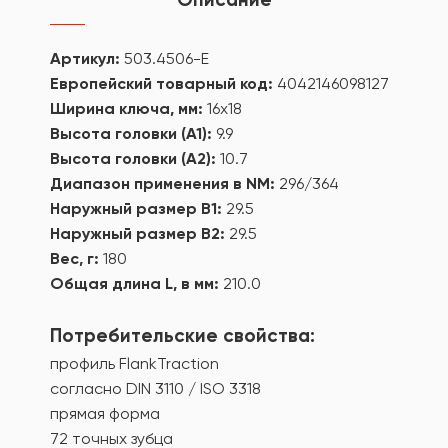
Артикул:
503.4506-E
Европейский товарный код:
4042146098127
Ширина ключа, мм:
16x18
Высота головки (А1):
9.9
Высота головки (А2):
10.7
Диапазон применения в NM:
296/364
Наружный размер В1:
29.5
Наружный размер В2:
29.5
Вес, г:
180
Общая длина L, в мм:
210.0
Потребительские свойства:
профиль FlankTraction
согласно DIN 3110 / ISO 3318
прямая форма
72 точных зубца