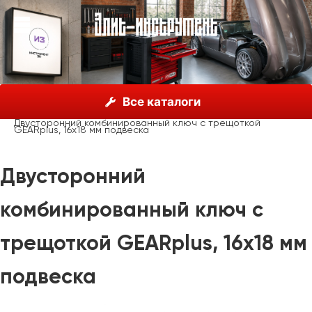
О нас
Каталог
KSTools, Германия
Все каталоги
Ручные инструменты
прочие
Двусторонний комбинированный ключ с трещоткой
GEARplus, 16х18 мм подвеска
Двусторонний
комбинированный ключ с
трещоткой GEARplus, 16х18 мм
подвеска