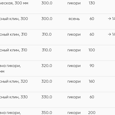
ческая, 300 мм
300.0
гикори
130
сный клин, 300
300.0
ясень
60
→ 1
сный клин, 310
310.0
гикори
60
→ 1
сный клин, 310
310.0
гикори
100
на гикори,
320.0
гикори
90
 мм
сный клин, 320
320.0
гикори
160
сный клин, 330
330.0
гикори
60
на гикори,
350.0
гикори
200