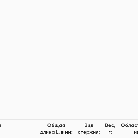
а
Общая
Вид
Вес,
Област
длина L, в мм:
стержня:
г:
и