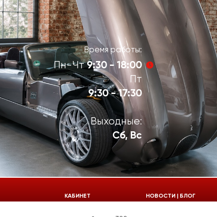
Время работы:
9:30 - 18:00
Пн-Чт
Пт
9:30 - 17:30
Выходные:
Сб, Вс
924-55-30
КАБИНЕТ
НОВОСТИ | БЛОГ
924-55-33