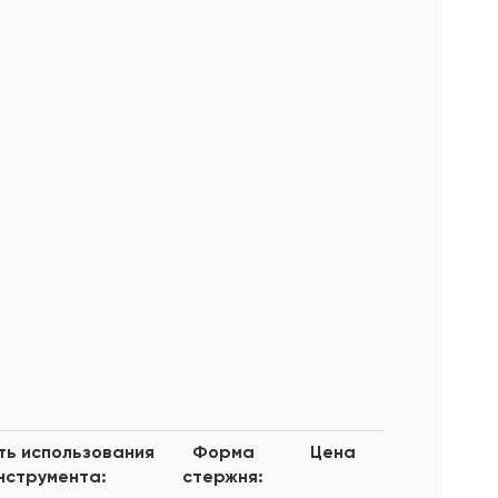
ь использования
Форма
Цена
нструмента:
стержня: