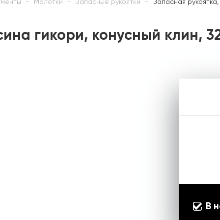
ументы
Молотки
Запасные рукоятки
Запасная рукоятка,
ина гикори, конусный клин, 3
В 