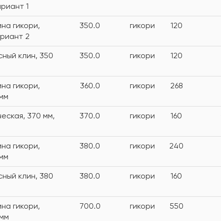
ариант 1
на гикори,
350.0
гикори
120
ариант 2
сный клин, 350
350.0
гикори
120
на гикори,
360.0
гикори
268
 мм
еская, 370 мм,
370.0
гикори
160
на гикори,
380.0
гикори
240
 мм
сный клин, 380
380.0
гикори
160
на гикори,
700.0
гикори
550
 мм