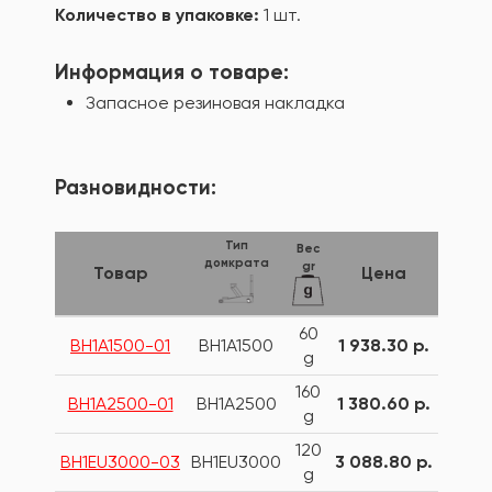
Количество в упаковке:
1 шт.
Информация о товаре:
Запасное резиновая накладка
Разновидности:
Тип
Вес
домкрата
gr
Товар
Цена
60
BH1A1500-01
BH1A1500
1 938.30 р.
g
160
BH1A2500-01
BH1A2500
1 380.60 р.
g
120
BH1EU3000-03
BH1EU3000
3 088.80 р.
g