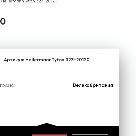
 HellermannTyton 323-20120
20
Артикул:
HellermannTyton 323-20120
трана:
Великобритания