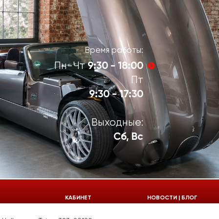
Время работы:
9:30 - 18:00
Пн-Чт
Пт
9:30 - 17:30
Выходные:
Сб, Вс
924-55-30
КАБИНЕТ
НОВОСТИ | БЛОГ
924-55-33