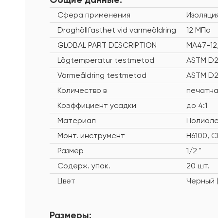
Сфера применения
Изоляци
Draghållfasthet vid värmeåldring
12 МПа
GLOBAL PART DESCRIPTION
MA47-12
Lågtemperatur testmetod
ASTM D2
Värmeåldring testmetod
ASTM D2
Количество в
печатна
Коэффициент усадки
до 4:1
Материал
Полиоле
Монт. инструмент
H6100, 
Размер
1/2 "
Содерж. упак.
20 шт.
Цвет
Черный (
Размеры: