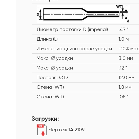
Диаметр поставки D (imperial)
.47 "
Длина (L)
1.0 м
Изменение длины после усадки
-10% мак
Макс. ∅ усадки
3.0 мм
Макс. ∅ усадки
.12 "
Поставл. ∅ D
12.0 мм
Стена (WT)
1.8 мм
Стена (WT)
.08 "
Загрузки:
Чертёж 14.2109