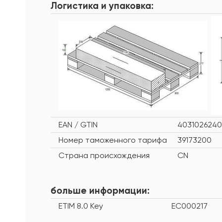
Логистика и упаковка:
EAN / GTIN
403102624
Номер таможенного тарифа
39173200
Страна происхождения
CN
больше информации:
ETIM 8.0 Key
EC000217