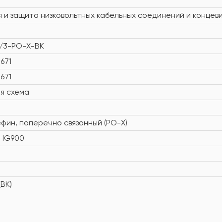
я и защита низковольтных кабельных соединений и концев
/3-PO-X-BK
671
671
я схема
фин, поперечно связанный (PO-X)
CHG900
BK)