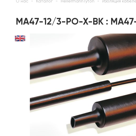
О нас
Каталог
HellermannTyton
Изоляция кабел
MA47-12/3-PO-X-BK : MA47-