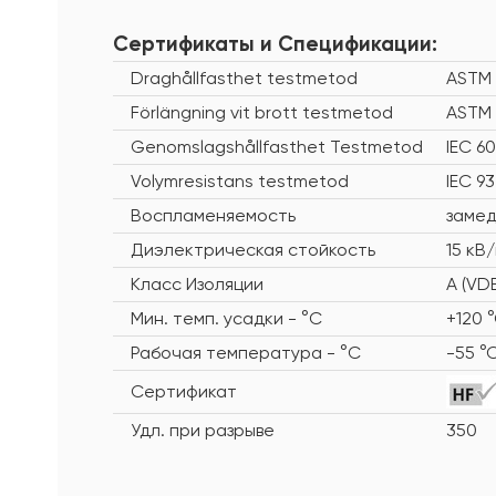
Сертификаты и Cпецификации:
Draghållfasthet testmetod
ASTM 
Förlängning vit brott testmetod
ASTM 
Genomslagshållfasthet Testmetod
IEC 6
Volymresistans testmetod
IEC 93
Воспламеняемость
заме
Диэлектрическая стойкость
15 кВ
Класс Изоляции
A (VD
Мин. темп. усадки - °C
+120 
Рабочая температура - °C
-55 °
Сертификат
Удл. при разрыве
350