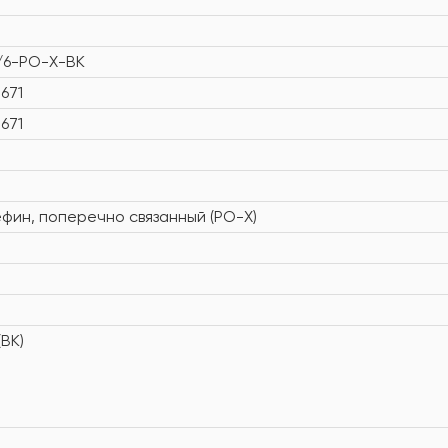
/6-PO-X-BK
671
671
фин, поперечно связанный (PO-X)
BK)