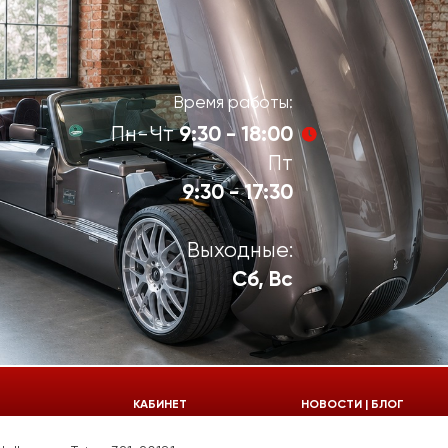
Время работы:
9:30 - 18:00
Пн-Чт
Пт
9:30 - 17:30
Выходные:
Сб, Вс
924-55-30
КАБИНЕТ
НОВОСТИ | БЛОГ
924-55-33