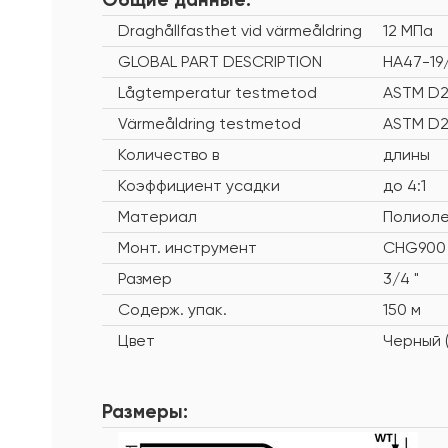
Draghållfasthet vid värmeåldring
12 МПа
GLOBAL PART DESCRIPTION
HA47-19
Lågtemperatur testmetod
ASTM D2
Värmeåldring testmetod
ASTM D2
Количество в
длины
Коэффициент усадки
до 4:1
Материал
Полиоле
Монт. инструмент
CHG900
Размер
3/4 "
Содерж. упак.
150 м
Цвет
Черный (
Размеры: