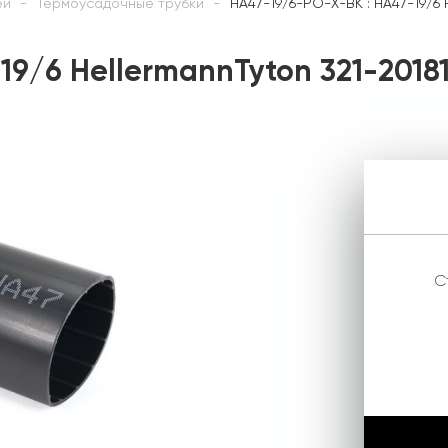
ей
Термоусадочные трубки
HA47-19/6-PO-X-BK : HA47-19/6 
19/6 HellermannTyton 321-2018
С