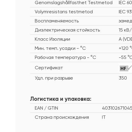
Genomslagshållfasthet Testmetod
IEC 6
Volymresistans testmetod
IEC 93
Воспламеняемость
заме
Диэлектрическая стойкость
15 кВ
Класс Изоляции
A (VD
Мин. темп. усадки - °C
+120 
Рабочая температура - °C
-55 °
Сертификат
Удл. при разрыве
350
Логистика и упаковка:
EAN / GTIN
40310267104
Страна происхождения
IT