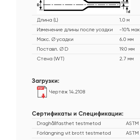
Длина (L)
1.0 м
Изменение длины после усадки
-10% мак
Макс. ∅ усадки
6.0 мм
Поставл. ∅ D
19.0 мм
Стена (WT)
2.7 мм
Загрузки:
Чертёж 14.2108
Сертификаты и Cпецификации:
Draghållfasthet testmetod
ASTM 
Förlängning vit brott testmetod
ASTM 