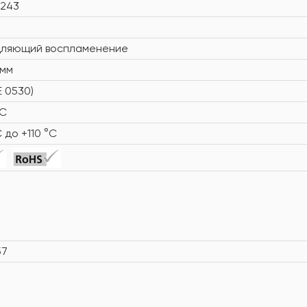
0243
дляющий воспламенение
/мм
E 0530)
°C
C до +110 °C
57