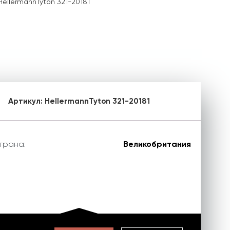
HellermannTyton 321-20181
1
Артикул:
HellermannTyton 321-20181
трана:
Великобритания