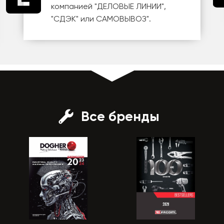
компанией
"ДЕЛОВЫЕ ЛИНИИ"
,
"СДЭК"
или
САМОВЫВОЗ
".
Все бренды