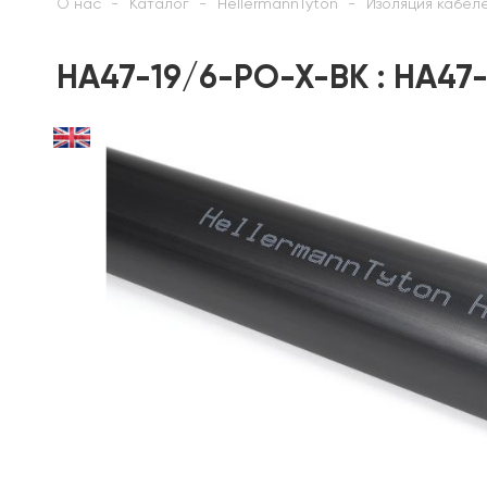
О нас
Каталог
HellermannTyton
Изоляция кабел
HA47-19/6-PO-X-BK : HA47-