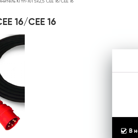
инитель КГтп-ХЛ 5х2,5 CEE 16/CEE 16
EE 16/CEE 16
В 