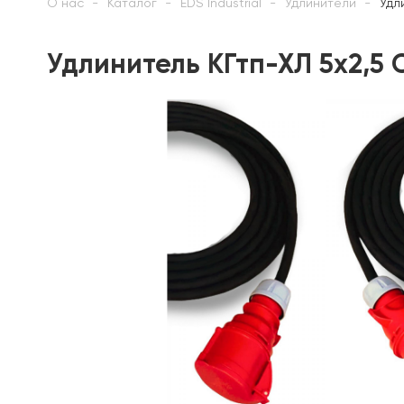
О нас
Каталог
EDS Industrial
Удлинители
Удл
Удлинитель КГтп-ХЛ 5х2,5 C