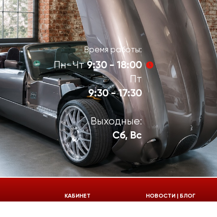
Время работы:
9:30 - 18:00
Пн-Чт
Пт
9:30 - 17:30
Выходные:
Сб, Вс
924-55-30
КАБИНЕТ
НОВОСТИ | БЛОГ
924-55-33