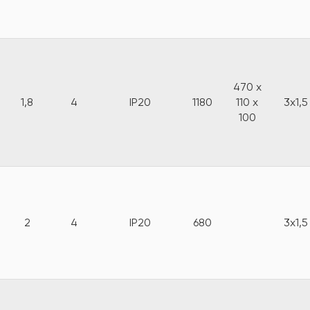
470 x
1,8
4
IP20
1180
110 x
3x1,5
100
2
4
IP20
680
3x1,5