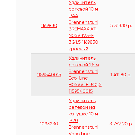
Удлинитель
сетевой 10 м
IP44
Brennenstuhl
1169830
5 313.10 р.
BREMAXX AT-
N05V3V3-F
3G1.5 1169830
красный
Удлинитель
сетевой 1,5 м
Brennenstuhl
1159540015
1 411.80 р.
Eco-Line
H05VV-F 3G1,5
1159540015
Удлинитель
сетевой на
катушке 10 м
IP20
1093230
3 762.20 р.
Brennenstuhl
Vario Line