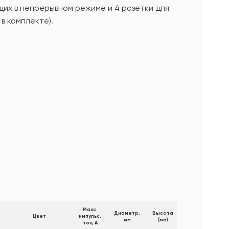
щих в непрерывном режиме и 4 розетки для
в комплекте).
е
Макс.
Диаметр,
Высота
Цвет
импульс.
мм
(мм)
ток, А