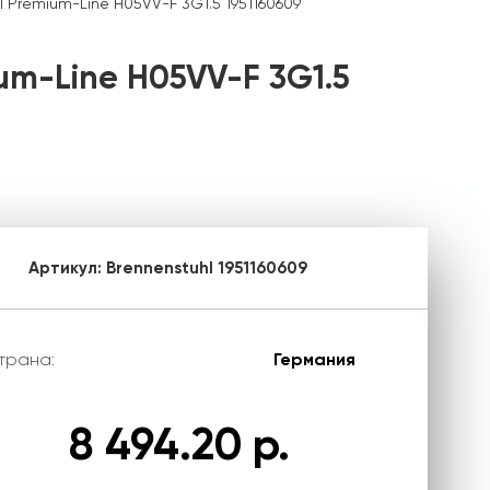
l Premium-Line H05VV-F 3G1.5 1951160609
um-Line H05VV-F 3G1.5
Артикул:
Brennenstuhl 1951160609
трана:
Германия
8 494.20 р.