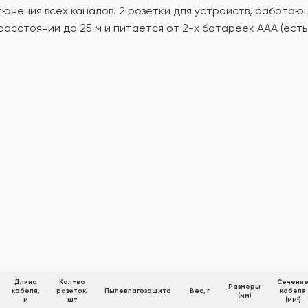
лючения всех каналов. 2 розетки для устройств, работаю
асстоянии до 25 м и питается от 2-x батареек AAA (есть 
Длина
Кол-во
Сечени
Размеры
кабеля,
розеток,
Пылевлагозащита
Вес, г
кабеля
(мм)
м
шт
(мм²)