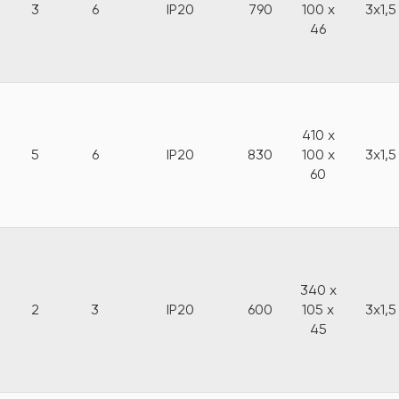
3
6
IP20
790
100 x
3x1,5
46
410 x
5
6
IP20
830
100 x
3x1,5
60
340 x
2
3
IP20
600
105 x
3x1,5
45