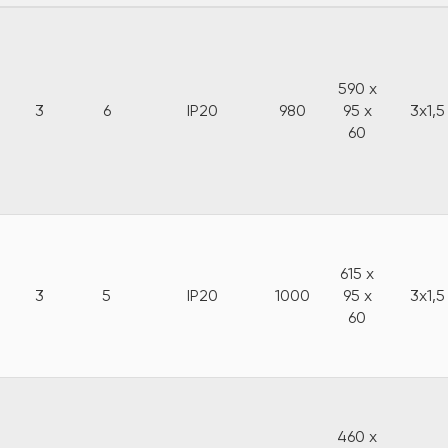
590 x
3
6
IP20
980
95 x
3x1,5
60
615 x
3
5
IP20
1000
95 x
3x1,5
60
460 x