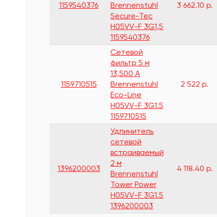
1159540376
Brennenstuhl
3 662.10 р.
Secure-Tec
H05VV-F 3G1,5
1159540376
Сетевой
фильтр 5 м
13,500 А
1159710515
Brennenstuhl
2 522 р.
Eco-Line
H05VV-F 3G1.5
1159710515
Удлинитель
сетевой
встраиваемый
2 м
1396200003
4 118.40 р.
Brennenstuhl
Tower Power
H05VV-F 3G1.5
1396200003