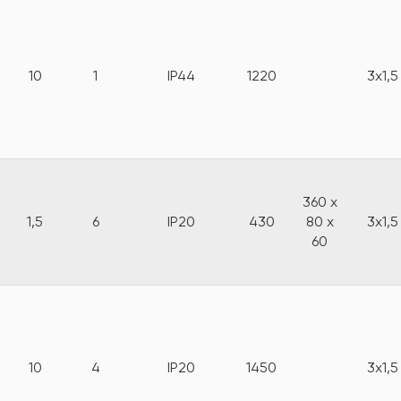
10
1
IP44
1220
3x1,5
360 x
1,5
6
IP20
430
80 x
3x1,5
60
10
4
IP20
1450
3x1,5