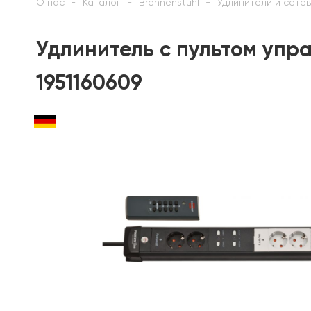
О нас
Каталог
Brennenstuhl
Удлинители и сете
Удлинитель с пультом упра
1951160609