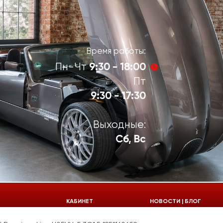
Время работы:
9:30 - 18:00
Пн-Чт
Пт
9:30 - 17:30
Выходные:
Сб, Вс
924-55-30
КАБИНЕТ
НОВОСТИ | БЛОГ
924-55-33