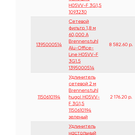
H05VV-F 3G1,5
1093230
Сетевой
фильтр 1,8 м
60,000 А
Brennenstuhl
1395000514
8 582.60 р.
Alu-Office-
Line H05VV-F
3G1.5
1395000514
Удлинитель
сетевой 2 м
Brennenstuhl
1150610194
hugo! H05VV-
2 176.20 р.
F 3G1,5
1150610194
зеленый
Удлинитель
настольный