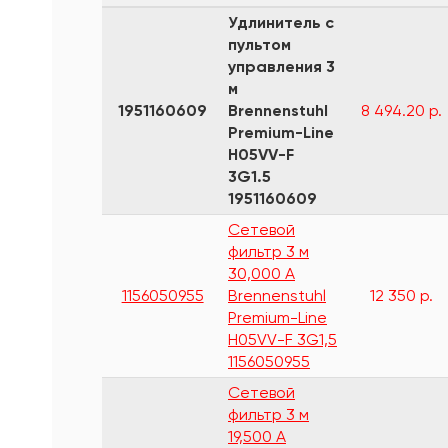
Удлинитель с
пультом
управления 3
м
1951160609
Brennenstuhl
8 494.20 р.
Premium-Line
H05VV-F
3G1.5
1951160609
Сетевой
фильтр 3 м
30,000 А
1156050955
Brennenstuhl
12 350 р.
Premium-Line
H05VV-F 3G1,5
1156050955
Сетевой
фильтр 3 м
19,500 А