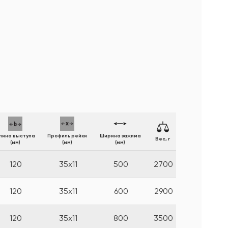
лина выступа
Профиль рейки
Ширина зажима
Вес, г
(мм)
(мм)
(мм)
120
35х11
500
2700
120
35х11
600
2900
120
35х11
800
3500