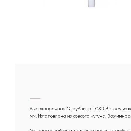
Высокопрочная Струбцина TGKR Bessey из ко
мм. Изготовлена из ковкого чугуна. Зажимное
Установочный винт надежно цепляет рифлен