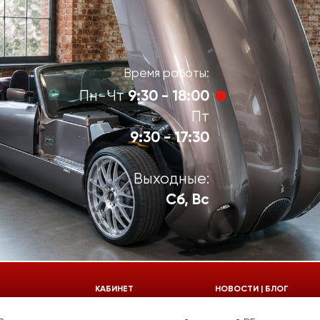
Время работы:
9:30 - 18:00
Пн-Чт
Пт
9:30 - 17:30
Выходные:
Сб, Вс
924-55-30
КАБИНЕТ
НОВОСТИ | БЛОГ
924-55-33