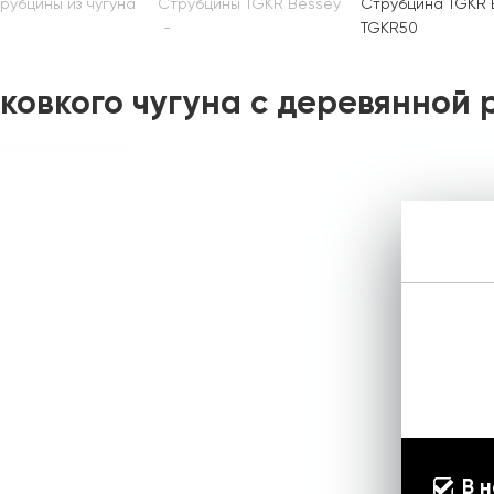
рубцины из чугуна
Струбцины TGKR Bessey
Струбцина TGKR B
TGKR50
 ковкого чугуна с деревянной 
В 