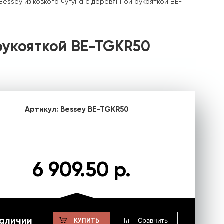
essey из ковкого чугуна с деревянной рукояткой BE-
рукояткой BE-TGKR50
Артикул:
Bessey BE-TGKR50
6 909.50 р.
наличии
Сравнить
КУПИТЬ