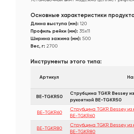
Основные характеристики продукта
Длина выступа (мм):
120
Профиль рейки (мм):
35х11
Ширина зажима (мм):
500
Вес, г:
2700
Инструменты этого типа:
Артикул
На
Струбцина TGKR Bessey из
BE-TGKR50
рукояткой BE-TGKR50
Струбцина TGKR Bessey из 
BE-TGKR60
BE-TGKR60
Струбцина TGKR Bessey из 
BE-TGKR80
BE-TGKR80