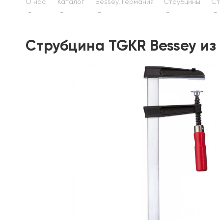
О нас
Каталог
Bessey, Германия
Струбцины
Ст
Струбцина TGKR Bessey из